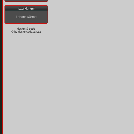
Lebenswärme
design & code
© by
designcode.ath.cx