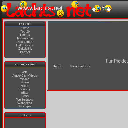
www.lachts.net
Lachts net!
Home
Top 20
Link us
Impressum
Datenschutz
Link melden !
Zufallslink
Partner
FunPic des
Datum
Beschreibung
Witz
Autos-Car-Videos
Videos
Spiele
Bilder
Sounds
eBay
Flash
Werbespots
Webseiten
Sonstiges